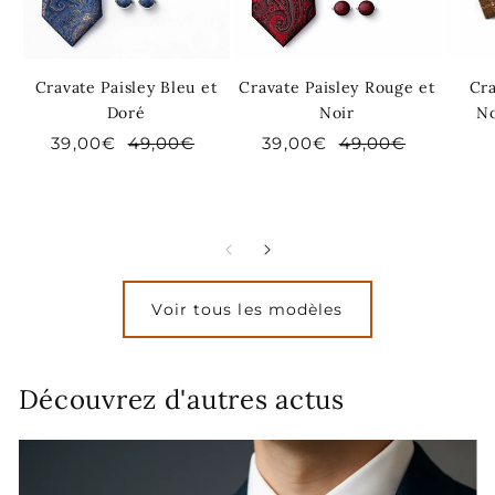
Cravate Paisley Bleu et
Cravate Paisley Rouge et
Cr
Doré
Noir
No
Prix
39,00€
Prix
49,00€
Prix
39,00€
Prix
49,00€
soldé
habituel
soldé
habituel
Voir tous les modèles
Découvrez d'autres actus