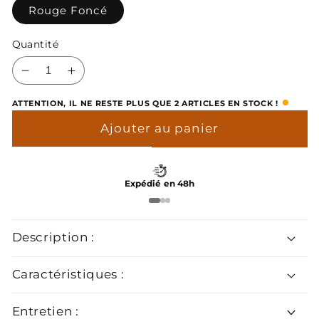
Rouge Foncé
Quantité
Réduire
Augmenter
la
la
ATTENTION, IL NE RESTE PLUS QUE 2 ARTICLES EN STOCK !
quantité
quantité
de
de
Ajouter au panier
Cravate
Cravate
Rouge
Rouge
Foncé
Foncé
Expédié en 48h
Description :
Caractéristiques :
Entretien :