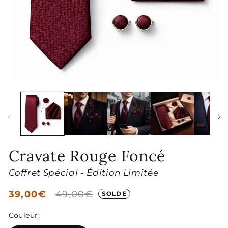
Ouvrir
le
média
1
dans
une
fenêtre
modale
Cravate Rouge Foncé
Coffret Spécial - Édition Limitée
Prix
39,00€
Prix
49,00€
SOLDE
soldé
habituel
Couleur: