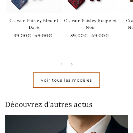
Cravate Paisley Bleu et
Cravate Paisley Rouge et
Cr
Doré
Noir
No
Prix
39,00€
Prix
49,00€
Prix
39,00€
Prix
49,00€
soldé
habituel
soldé
habituel
Voir tous les modèles
Découvrez d'autres actus