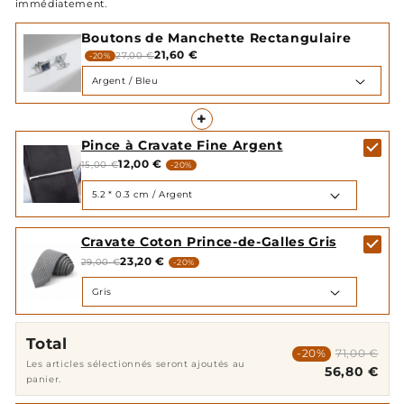
immédiatement.
Boutons de Manchette Rectangulaire
21,60 €
27,00 €
-20%
+
Pince à Cravate Fine Argent
12,00 €
15,00 €
-20%
Cravate Coton Prince-de-Galles Gris
23,20 €
29,00 €
-20%
Total
-20%
71,00 €
Les articles sélectionnés seront ajoutés au
56,80 €
panier.