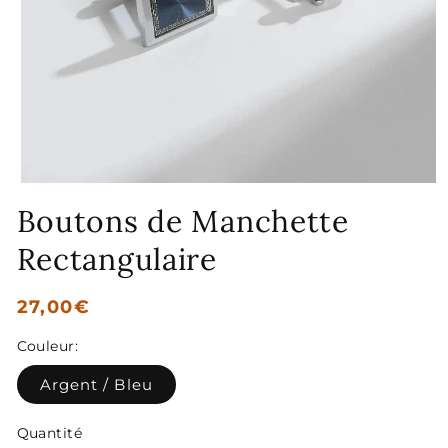
Ouvrir
le
Boutons de Manchette
média
1
Rectangulaire
dans
une
fenêtre
modale
Prix
27,00€
habituel
Couleur:
Argent / Bleu
Quantité