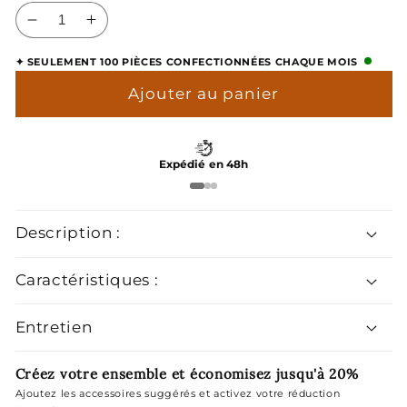
Réduire
Augmenter
la
la
✦ SEULEMENT 100 PIÈCES CONFECTIONNÉES CHAQUE MOIS
quantité
quantité
de
de
Ajouter au panier
Boutons
Boutons
de
de
Manchette
Manchette
Expédié en 48h
Rectangulaire
Rectangulaire
Description :
Caractéristiques :
Entretien
Créez votre ensemble et économisez jusqu'à 20%
Ajoutez les accessoires suggérés et activez votre réduction