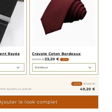
gent Rayée
Cravate Coton Bordeaux
23,20 €
29,00 €
-20%
-20%
61,50 €
49,20 €
eront ajoutés au panier.
Ajouter le look complet