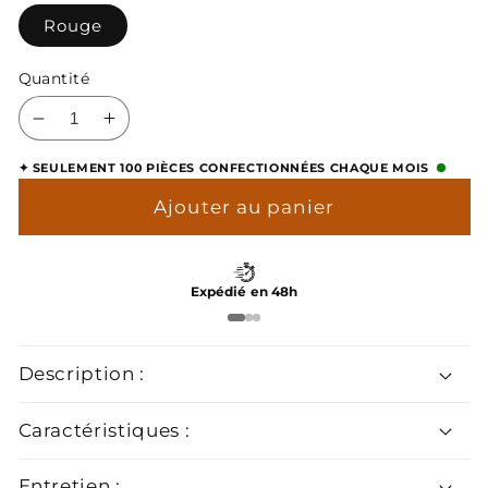
Rouge
Quantité
Réduire
Augmenter
la
la
✦ SEULEMENT 100 PIÈCES CONFECTIONNÉES CHAQUE MOIS
quantité
quantité
de
de
Ajouter au panier
Cravate
Cravate
Damier
Damier
Rouge
Rouge
Expédié en 48h
Description :
Caractéristiques :
Entretien :