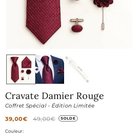
Ouvrir
le
média
1
dans
une
fenêtre
modale
Cravate Damier Rouge
Coffret Spécial - Édition Limitée
Prix
39,00€
Prix
49,00€
SOLDE
soldé
habituel
Couleur: