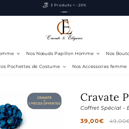
3 Produits = -20%
 Homme
Nos Nœuds Papillon Homme
Nos Bout
os Pochettes de Costume
Nos Accessoires femme
Cravate P
Coffret Spécial - 
Prix
39,00€
Prix
49,00