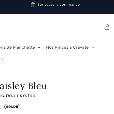
Sur toute la commande
Panier
ons de Manchette
Nos Pinces à Cravate
aisley Bleu
Édition Limitée
€
SOLDE