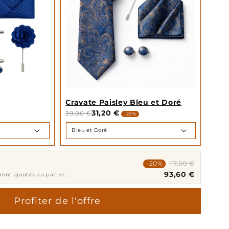
Cravate Paisley Bleu et Doré
31,20 €
39,00 €
-20%
-20%
117,00 €
93,60 €
eront ajoutés au panier.
Profiter de l'offre