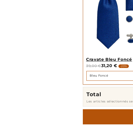
Cravate Bleu Foncé
31,20 €
39,00 €
-20%
Total
Les articles sélectionnés s