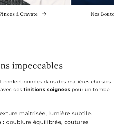
Pinces à Cravate
Nos Boutons Ma
ions impeccables
t confectionnées dans des matières choisies
e) avec des
finitions soignées
pour un tombé
exture maîtrisée, lumière subtile.
 :
doublure équilibrée, coutures