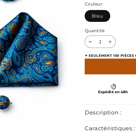
soldé
habit
Couleur:
Bleu
Quantité
Réduire
Augment
la
la
✦ SEULEMENT 100 PIÈCE
quantité
quantité
de
de
Cravate
Cravate
Paisley
Paisley
Bleu
Bleu
Expédié en 48h
Description :
Caractéristiques :