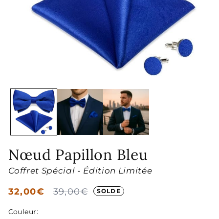
Ouvrir
le
média
1
dans
une
fenêtre
modale
Nœud Papillon Bleu
Coffret Spécial - Édition Limitée
Prix
32,00€
Prix
39,00€
SOLDE
soldé
habituel
Couleur: