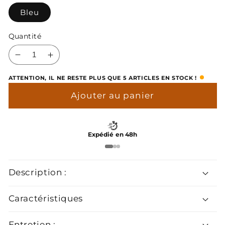
Bleu
Quantité
Réduire
Augmenter
la
la
ATTENTION, IL NE RESTE PLUS QUE 5 ARTICLES EN STOCK !
quantité
quantité
de
de
Ajouter au panier
Nœud
Nœud
Papillon
Papillon
Bleu
Bleu
Expédié en 48h
Description :
Caractéristiques
Entretien :