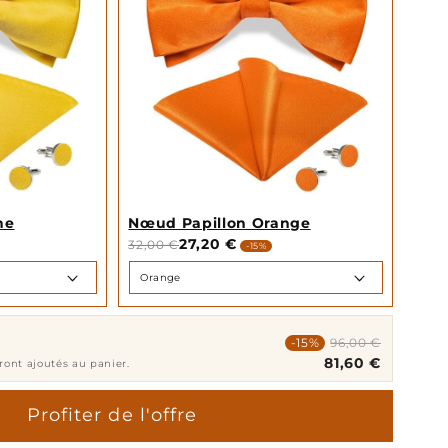
ne
Nœud Papillon Orange
27,20 €
32,00 €
-15%
-15%
96,00 €
81,60 €
eront ajoutés au panier.
Profiter de l'offre