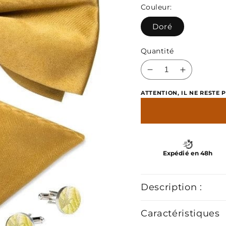
soldé
habit
Couleur:
Doré
Quantité
Réduire
Augment
la
la
ATTENTION, IL NE RESTE P
quantité
quantité
de
de
Nœud
Nœud
Papillon
Papillon
Doré
Doré
Expédié en 48h
Description :
Caractéristiques