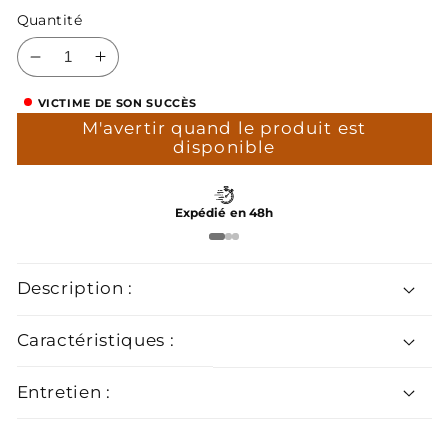
Quantité
Réduire
Augmenter
la
la
VICTIME DE SON SUCCÈS
quantité
quantité
M'avertir quand le produit est
de
de
disponible
Pince
Pince
à
à
Cravate
Cravate
Expédié en 48h
Champagne
Champagne
Description :
Caractéristiques :
Entretien :