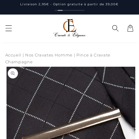
et
Livraison 2,95€ - Option gratuite à partir de 39,00€
passer
au
contenu
Panier
Accueil
|
Nos Cravates Homme
|
Pince à Cravate
Champagne
Passer aux
informations
produits