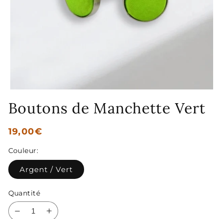
Ouvrir
le
Boutons de Manchette Vert
média
1
dans
une
Prix
19,00€
fenêtre
habituel
modale
Couleur:
Argent / Vert
Quantité
Réduire
Augmenter