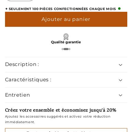
la
la
✦ SEULEMENT 100 PIÈCES CONFECTIONNÉES CHAQUE MOIS
quantité
quantité
de
de
Ajouter au panier
Boutons
Boutons
de
de
Manchette
Manchette
Qualité garantie
Vert
Vert
Description :
Caractéristiques :
Entretien
Créez votre ensemble et économisez jusqu'à 20%
Ajoutez les accessoires suggérés et activez votre réduction
immédiatement.