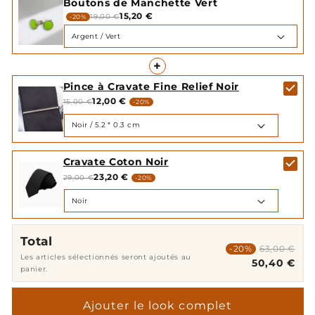
Boutons de Manchette Vert
15,20 €
19,00 €
-20%
+
Pince à Cravate Fine Relief Noir
12,00 €
15,00 €
-20%
Cravate Coton Noir
23,20 €
29,00 €
-20%
Total
-20%
63,00 €
Les articles sélectionnés seront ajoutés au
50,40 €
panier.
Ajouter le look complet