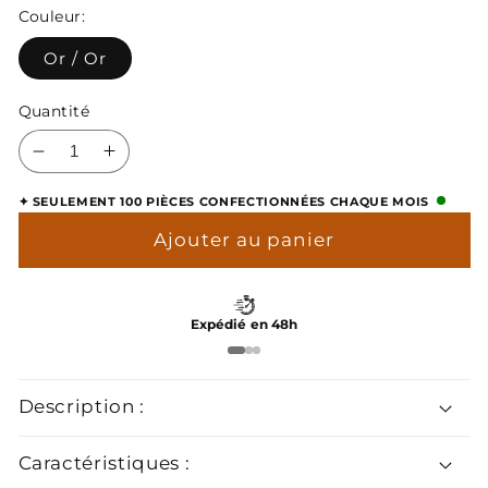
habituel
Couleur:
Or / Or
Quantité
Réduire
Augmenter
la
la
✦ SEULEMENT 100 PIÈCES CONFECTIONNÉES CHAQUE MOIS
quantité
quantité
de
de
Ajouter au panier
Boutons
Boutons
de
de
Manchette
Manchette
Expédié en 48h
Damier
Damier
Description :
Caractéristiques :