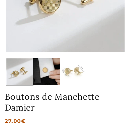
Ouvrir
le
média
1
dans
une
fenêtre
modale
Boutons de Manchette
Damier
Prix
27,00€