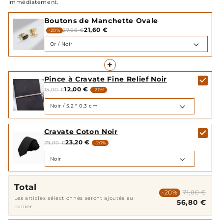
immédiatement.
Boutons de Manchette Ovale
21,60 €
27,00 €
-20%
+
Pince à Cravate Fine Relief Noir
12,00 €
15,00 €
-20%
Cravate Coton Noir
23,20 €
29,00 €
-20%
Total
-20%
71,00 €
Les articles sélectionnés seront ajoutés au
56,80 €
panier.