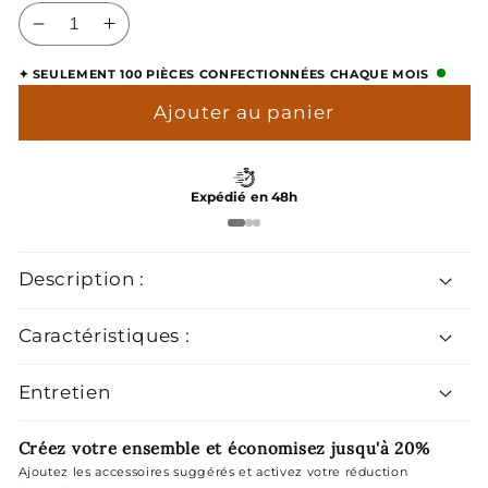
Réduire
Augmenter
la
la
✦ SEULEMENT 100 PIÈCES CONFECTIONNÉES CHAQUE MOIS
quantité
quantité
de
de
Ajouter au panier
Boutons
Boutons
de
de
Manchette
Manchette
Expédié en 48h
Ovale
Ovale
Description :
Caractéristiques :
Entretien
Créez votre ensemble et économisez jusqu'à 20%
Ajoutez les accessoires suggérés et activez votre réduction