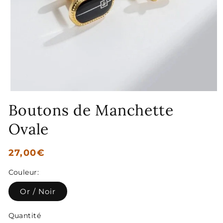
Ouvrir
le
Boutons de Manchette
média
1
Ovale
dans
une
fenêtre
modale
Prix
27,00€
habituel
Couleur:
Or / Noir
Quantité