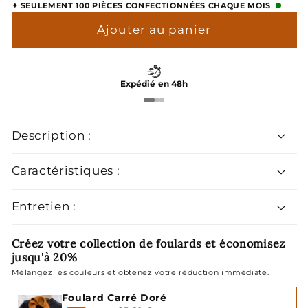
✦ SEULEMENT 100 PIÈCES CONFECTIONNÉES CHAQUE MOIS
quantité
quantité
de
de
Ajouter au panier
Foulard
Foulard
Carré
Carré
Doré
Doré
Expédié en 48h
Description :
Caractéristiques :
Entretien :
Créez votre collection de foulards et économisez
jusqu'à 20%
Mélangez les couleurs et obtenez votre réduction immédiate.
Foulard Carré Doré