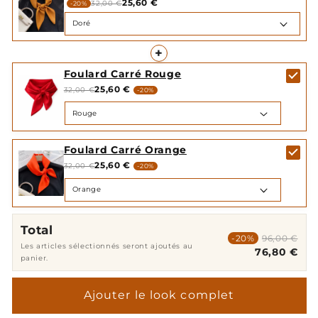
25,60 €
32,00 €
-20%
+
Foulard Carré Rouge
25,60 €
32,00 €
-20%
Foulard Carré Orange
25,60 €
32,00 €
-20%
Total
-20%
96,00 €
Les articles sélectionnés seront ajoutés au
76,80 €
panier.
Ajouter le look complet