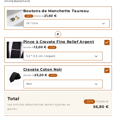
immédiatement.
Boutons de Manchette Taureau
21,60 €
27,00 €
-20%
+
Pince à Cravate Fine Relief Argent
12,00 €
15,00 €
-20%
Cravate Coton Noir
23,20 €
29,00 €
-20%
Total
-20%
71,00 €
Les articles sélectionnés seront ajoutés au
56,80 €
panier.