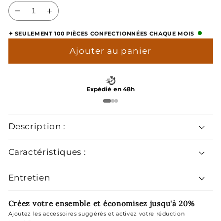
Réduire
Augmenter
la
la
✦ SEULEMENT 100 PIÈCES CONFECTIONNÉES CHAQUE MOIS
quantité
quantité
de
de
Ajouter au panier
Boutons
Boutons
de
de
Manchette
Manchette
Expédié en 48h
Taureau
Taureau
Description :
Caractéristiques :
Entretien
Créez votre ensemble et économisez jusqu'à 20%
Ajoutez les accessoires suggérés et activez votre réduction