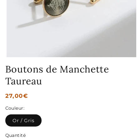
Ouvrir
le
Boutons de Manchette
média
1
Taureau
dans
une
fenêtre
modale
Prix
27,00€
habituel
Couleur:
Or / Gris
Quantité